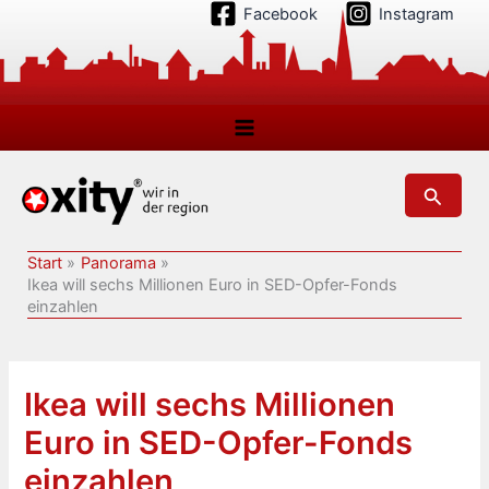
Zum
Facebook
Instagram
Inhalt
springen
Suchen
Start
Panorama
Ikea will sechs Millionen Euro in SED-Opfer-Fonds
einzahlen
Ikea will sechs Millionen
Euro in SED-Opfer-Fonds
einzahlen