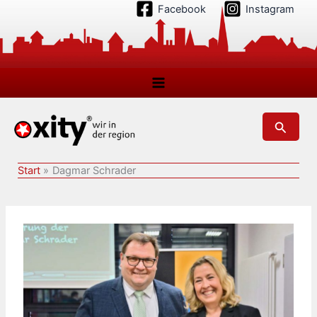
Zum
Facebook
Instagram
Inhalt
springen
Suchen
Start
Dagmar Schrader