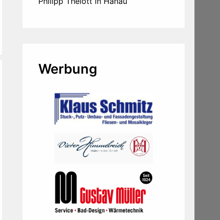
Philipp Thelott in Hanau
Werbung