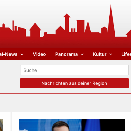
al-News
Video
Panorama
Kultur
Life
Nachrichten aus deiner Region