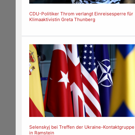
CDU-Politiker Throm verlangt Einreisesperre für
Klimaaktivistin Greta Thunberg
Selenskyj bei Treffen der Ukraine-Kontaktgruppe
in Ramstein