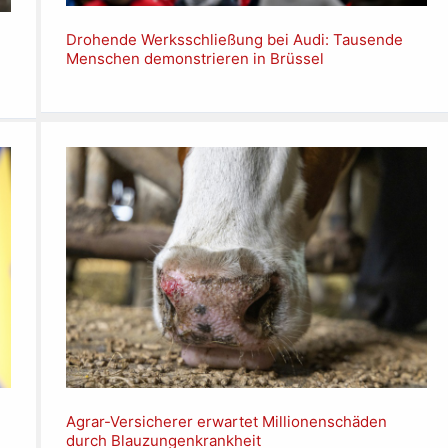
Drohende Werksschließung bei Audi: Tausende
Menschen demonstrieren in Brüssel
Agrar-Versicherer erwartet Millionenschäden
durch Blauzungenkrankheit