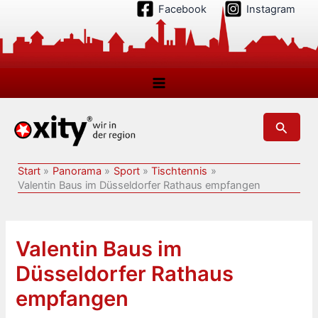
Zum
Facebook
Instagram
Inhalt
springen
Suchen
Start
Panorama
Sport
Tischtennis
Valentin Baus im Düsseldorfer Rathaus empfangen
Valentin Baus im
Düsseldorfer Rathaus
empfangen