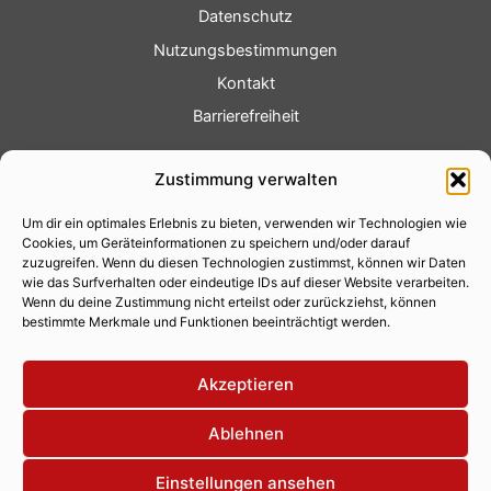
Datenschutz
Nutzungsbestimmungen
Kontakt
Barrierefreiheit
Service
Zustimmung verwalten
Fotoservice
Um dir ein optimales Erlebnis zu bieten, verwenden wir Technologien wie
Videoservice
Cookies, um Geräteinformationen zu speichern und/oder darauf
Werbung
zuzugreifen. Wenn du diesen Technologien zustimmst, können wir Daten
wie das Surfverhalten oder eindeutige IDs auf dieser Website verarbeiten.
Contenterstellung
Wenn du deine Zustimmung nicht erteilst oder zurückziehst, können
bestimmte Merkmale und Funktionen beeinträchtigt werden.
Lokalnachrichten
Lokalfernsehen
Akzeptieren
Eventkalender
Ablehnen
Einstellungen ansehen