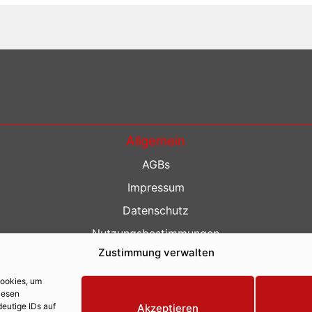
Allgemein
AGBs
Impressum
Datenschutz
Nutzungsbestimmungen
Zustimmung verwalten
Kontakt
Barrierefreiheit
Cookies, um
iesen
eutige IDs auf
Akzeptieren