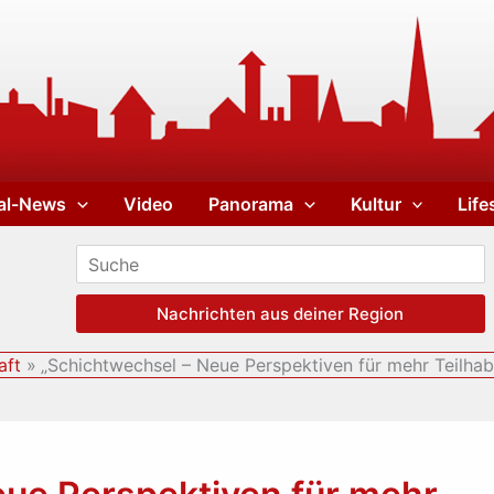
al-News
Video
Panorama
Kultur
Life
Nachrichten aus deiner Region
aft
„Schichtwechsel – Neue Perspektiven für mehr Teilhab