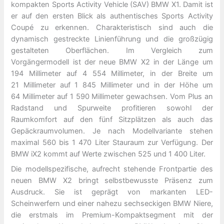
kompakten Sports Activity Vehicle (SAV) BMW X1. Damit ist
er auf den ersten Blick als authentisches Sports Activity
Coupé zu erkennen. Charakteristisch sind auch die
dynamisch gestreckte Linienführung und die großzügig
gestalteten Oberflächen. Im Vergleich zum
Vorgängermodell ist der neue BMW X2 in der Länge um
194 Millimeter auf 4 554 Millimeter, in der Breite um
21 Millimeter auf 1 845 Millimeter und in der Höhe um
64 Millimeter auf 1 590 Millimeter gewachsen. Vom Plus an
Radstand und Spurweite profitieren sowohl der
Raumkomfort auf den fünf Sitzplätzen als auch das
Gepäckraumvolumen. Je nach Modellvariante stehen
maximal 560 bis 1 470 Liter Stauraum zur Verfügung. Der
BMW iX2 kommt auf Werte zwischen 525 und 1 400 Liter.
Die modellspezifische, aufrecht stehende Frontpartie des
neuen BMW X2 bringt selbstbewusste Präsenz zum
Ausdruck. Sie ist geprägt von markanten LED-
Scheinwerfern und einer nahezu sechseckigen BMW Niere,
die erstmals im Premium-Kompaktsegment mit der