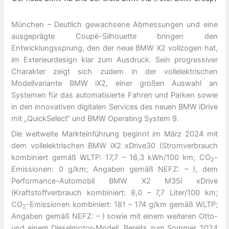
München – Deutlich gewachsene Abmessungen und eine
ausgeprägte Coupé-Silhouette bringen den
Entwicklungssprung, den der neue BMW X2 vollzogen hat,
im Exterieurdesign klar zum Ausdruck. Sein progressiver
Charakter zeigt sich zudem in der vollelektrischen
Modellvariante BMW iX2, einer großen Auswahl an
Systemen für das automatisierte Fahren und Parken sowie
in den innovativen digitalen Services des neuen BMW iDrive
mit „QuickSelect“ und BMW Operating System 9.
Die weltweite Markteinführung beginnt im März 2024 mit
dem vollelektrischen BMW iX2 xDrive30 (Stromverbrauch
kombiniert gemäß WLTP: 17,7 – 16,3 kWh/100 km; CO
-
2
Emissionen: 0 g/km; Angaben gemäß NEFZ: – ), dem
Performance-Automobil BMW X2 M35i xDrive
(Kraftstoffverbrauch kombiniert: 8,0 – 7,7 Liter/100 km;
CO
-Emissionen kombiniert: 181 – 174 g/km gemäß WLTP;
2
Angaben gemäß NEFZ: – ) sowie mit einem weiteren Otto-
und einem Dieselmotor-Modell. Bereits zum Sommer 2024