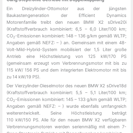
Ein Dreizylinder-Ottomotor aus der jüngsten
Baukastengeneration der Efficient Dynamics
Motorenfamilie treibt den neuen BMW X2 sDrive20i
(Kraftstoffverbrauch kombiniert: 6,5 – 6,0 Liter/100 km;
CO
-Emissionen kombiniert: 148 – 136 g/km gemäß WLTP;
2
Angaben gemäß NEFZ: – ) an. Gemeinsam mit einem 48-
Volt-Mild-Hybrid-System mobilisiert der 1,5 Liter große
Antrieb eine Höchstleistung von 125 kW/170 PS
(gemeinsam erzeugt vom Verbrennungsmotor mit bis zu
115 kW/ 156 PS und dem integrierten Elektromotor mit bis
zu 14 kW/19 PS).
Der Vierzylinder-Dieselmotor des neuen BMW X2 sDrive18d
(Kraftstoffverbrauch kombiniert: 5,5 – 5,1 Liter/100 km;
CO
-Emissionen kombiniert: 145 – 133 g/km gemäß WLTP;
2
Angaben gemäß NEFZ: – ) wurde ebenfalls umfangreich
weiterentwickelt. Seine Höchstleistung beträgt
110 kW/150 PS. Alle für den neuen BMW X2 verfügbaren
Verbrennungsmotoren werden serienmäßig mit einem 7-