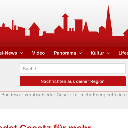
al-News
Video
Panorama
Kultur
Life
Nachrichten aus deiner Region
Bundesrat verabschiedet Gesetz für mehr Energieeffizienz