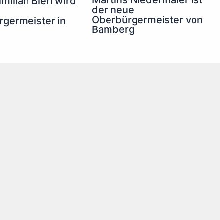
milian Bieri wird
der neue
Oberbürgermeister von
germeister in
Bamberg