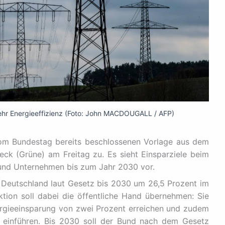
ehr Energieeffizienz (Foto: John MACDOUGALL / AFP)
om Bundestag bereits beschlossenen Vorlage aus dem
ck (Grüne) am Freitag zu. Es sieht Einsparziele beim
 und Unternehmen bis zum Jahr 2030 vor.
 Deutschland laut Gesetz bis 2030 um 26,5 Prozent im
ktion soll dabei die öffentliche Hand übernehmen: Sie
ergieeinsparung von zwei Prozent erreichen und zudem
einführen. Bis 2030 soll der Bund nach dem Gesetz