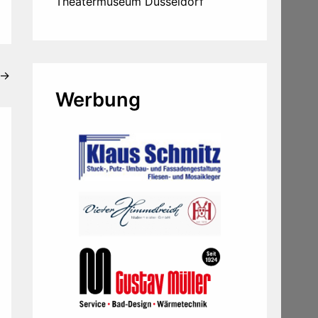
Theatermuseum Düsseldorf
→
Werbung