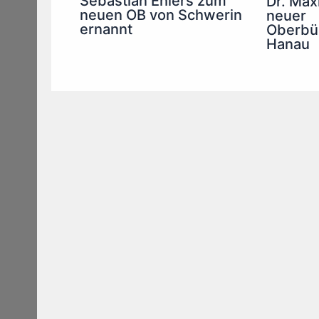
Sebastian Ehlers zum
Dr. Maxi
neuen OB von Schwerin
neuer
ernannt
Oberbür
Hanau