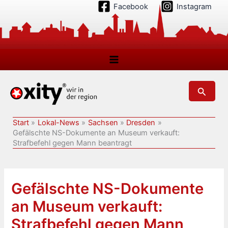
Zum
Facebook
Instagram
Inhalt
springen
Suchen
Start
Lokal-News
Sachsen
Dresden
Gefälschte NS-Dokumente an Museum verkauft:
Strafbefehl gegen Mann beantragt
Gefälschte NS-Dokumente
an Museum verkauft:
Strafbefehl gegen Mann