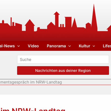
al-News
Video
Panorama
Kultur
Life
Nachrichten aus deiner Region
amentsgespräch im NRW-Landtag