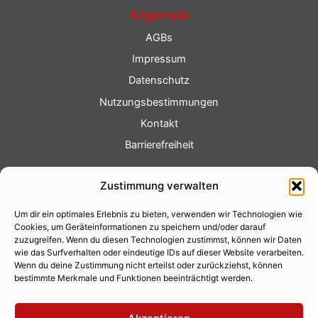
Allgemein
AGBs
Impressum
Datenschutz
Nutzungsbestimmungen
Kontakt
Barrierefreiheit
Service
Zustimmung verwalten
Fotoservice
Um dir ein optimales Erlebnis zu bieten, verwenden wir Technologien wie
Videoservice
Cookies, um Geräteinformationen zu speichern und/oder darauf
Werbung
zuzugreifen. Wenn du diesen Technologien zustimmst, können wir Daten
wie das Surfverhalten oder eindeutige IDs auf dieser Website verarbeiten.
Contenterstellung
Wenn du deine Zustimmung nicht erteilst oder zurückziehst, können
bestimmte Merkmale und Funktionen beeinträchtigt werden.
Lokalnachrichten
Lokalfernsehen