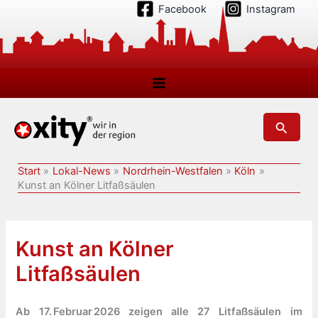
Zum
Facebook
Instagram
Inhalt
springen
Suchen
Start
Lokal-News
Nordrhein-Westfalen
Köln
Kunst an Kölner Litfaßsäulen
Kunst an Kölner
Litfaßsäulen
Ab 17. Februar 2026 zeigen alle 27 Litfaßsäulen im