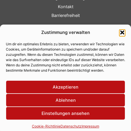
Kontakt
Barrierefreiheit
Service
Zustimmung verwalten
Fotoservice
Um dir ein optimales Erlebnis zu bieten, verwenden wir Technologien wie
Videoservice
Cookies, um Geräteinformationen zu speichern und/oder darauf
Werbung
zuzugreifen. Wenn du diesen Technologien zustimmst, können wir Daten
wie das Surfverhalten oder eindeutige IDs auf dieser Website verarbeiten.
Contenterstellung
Wenn du deine Zustimmung nicht erteilst oder zurückziehst, können
bestimmte Merkmale und Funktionen beeinträchtigt werden.
Lokalnachrichten
Lokalfernsehen
Akzeptieren
Eventkalender
Ablehnen
Einstellungen ansehen
Copyright 2026 © Xity Online GmbH
Cookie-Richtlinie
Datenschutz
Impressum