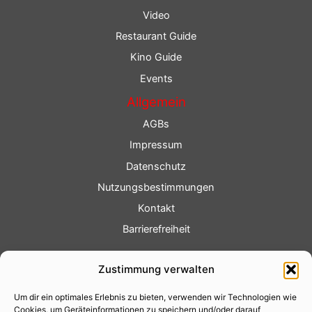
Video
Restaurant Guide
Kino Guide
Events
Allgemein
AGBs
Impressum
Datenschutz
Nutzungsbestimmungen
Kontakt
Barrierefreiheit
Service
Zustimmung verwalten
Fotoservice
Um dir ein optimales Erlebnis zu bieten, verwenden wir Technologien wie
Videoservice
Cookies, um Geräteinformationen zu speichern und/oder darauf