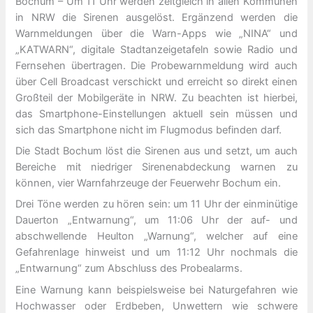
Bochum – Um 11 Uhr werden zeitgleich in allen Kommunen
in NRW die Sirenen ausgelöst. Ergänzend werden die
Warnmeldungen über die Warn-Apps wie „NINA“ und
„KATWARN“, digitale Stadtanzeigetafeln sowie Radio und
Fernsehen übertragen. Die Probewarnmeldung wird auch
über Cell Broadcast verschickt und erreicht so direkt einen
Großteil der Mobilgeräte in NRW. Zu beachten ist hierbei,
das Smartphone-Einstellungen aktuell sein müssen und
sich das Smartphone nicht im Flugmodus befinden darf.
Die Stadt Bochum löst die Sirenen aus und setzt, um auch
Bereiche mit niedriger Sirenenabdeckung warnen zu
können, vier Warnfahrzeuge der Feuerwehr Bochum ein.
Drei Töne werden zu hören sein: um 11 Uhr der einminütige
Dauerton „Entwarnung“, um 11:06 Uhr der auf- und
abschwellende Heulton „Warnung“, welcher auf eine
Gefahrenlage hinweist und um 11:12 Uhr nochmals die
„Entwarnung“ zum Abschluss des Probealarms.
Eine Warnung kann beispielsweise bei Naturgefahren wie
Hochwasser oder Erdbeben, Unwettern wie schwere