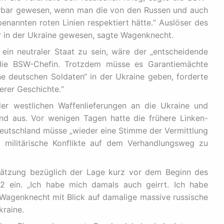
derbar gewesen, wenn man die von den Russen und auch
nannten roten Linien respektiert hätte.“ Auslöser des
är in der Ukraine gewesen, sagte Wagenknecht.
 ein neutraler Staat zu sein, wäre der „entscheidende
e die BSW-Chefin. Trotzdem müsse es Garantiemächte
ine deutschen Soldaten“ in der Ukraine geben, forderte
erer Geschichte.“
der westlichen Waffenlieferungen an die Ukraine und
and aus. Vor wenigen Tagen hatte die frühere Linken-
 Deutschland müsse „wieder eine Stimme der Vermittlung
t, militärische Konflikte auf dem Verhandlungsweg zu
hätzung bezüglich der Lage kurz vor dem Beginn des
22 ein. „Ich habe mich damals auch geirrt. Ich habe
 Wagenknecht mit Blick auf damalige massive russische
raine.