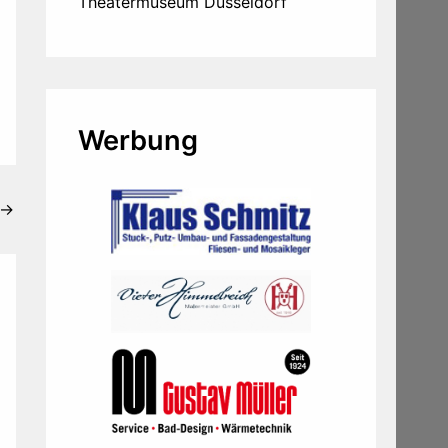
Theatermuseum Düsseldorf
Werbung
→