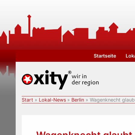
Zum
Inhalt
springen
Startseite
Lok
Start
Lokal-News
Berlin
Wagenknecht glaubt 