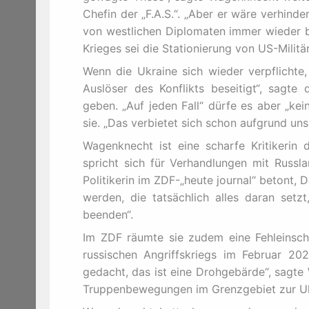
Chefin der „F.A.S.“. „Aber er wäre verhin
von westlichen Diplomaten immer wieder be
Krieges sei die Stationierung von US-Milit
Wenn die Ukraine sich wieder verpflichte,
Auslöser des Konflikts beseitigt“, sagt
geben. „Auf jeden Fall“ dürfe es aber „ke
sie. „Das verbietet sich schon aufgrund uns
Wagenknecht ist eine scharfe Kritikerin 
spricht sich für Verhandlungen mit Russl
Politikerin im ZDF-„heute journal“ betont,
werden, die tatsächlich alles daran setz
beenden“.
Im ZDF räumte sie zudem eine Fehleinsc
russischen Angriffskriegs im Februar 20
gedacht, das ist eine Drohgebärde“, sagte
Truppenbewegungen im Grenzgebiet zur Uk