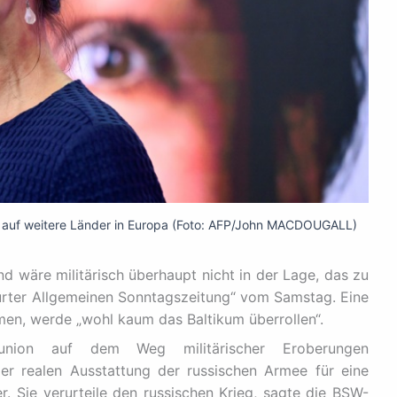
f auf weitere Länder in Europa (Foto: AFP/John MACDOUGALL)
and wäre militärisch überhaupt nicht in der Lage, das zu
urter Allgemeinen Sonntagszeitung“ vom Samstag. Eine
men, werde „wohl kaum das Baltikum überrollen“.
tunion auf dem Weg militärischer Eroberungen
der realen Ausstattung der russischen Armee für eine
 Sie verurteile den russischen Krieg, sagte die BSW-