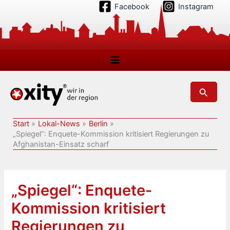
Zum
Facebook
Instagram
Inhalt
springen
Suchen
Start
Lokal-News
Berlin
„Spiegel“: Enquete-Kommission kritisiert Regierungen zu
Afghanistan-Einsatz scharf
„Spiegel“: Enquete-
Kommission kritisiert
Regierungen zu