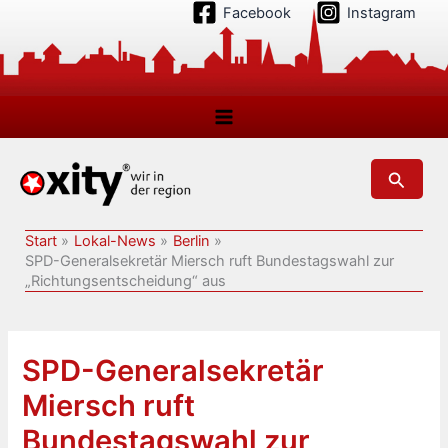
Zum
Facebook
Instagram
Inhalt
springen
Suchen
Start
Lokal-News
Berlin
SPD-Generalsekretär Miersch ruft Bundestagswahl zur
„Richtungsentscheidung“ aus
SPD-Generalsekretär
Miersch ruft
Bundestagswahl zur