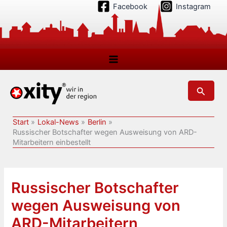
Zum
Facebook
Instagram
Inhalt
springen
Suchen
Start
Lokal-News
Berlin
Russischer Botschafter wegen Ausweisung von ARD-
Mitarbeitern einbestellt
Russischer Botschafter
wegen Ausweisung von
ARD-Mitarbeitern