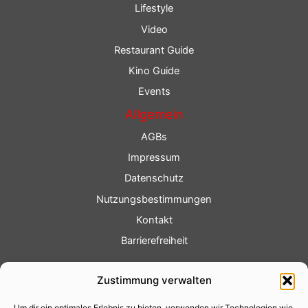
Lifestyle
Video
Restaurant Guide
Kino Guide
Events
Allgemein
AGBs
Impressum
Datenschutz
Nutzungsbestimmungen
Kontakt
Barrierefreiheit
Service
Zustimmung verwalten
Fotoservice
Um dir ein optimales Erlebnis zu bieten, verwenden wir Technologien wie