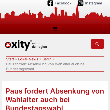
Zum
Facebook
Instagram
Inhalt
springen
Suchen
Start
Lokal-News
Berlin
Paus fordert Absenkung von Wahlalter auch bei
Bundestagswahl
Paus fordert Absenkung von
Wahlalter auch bei
Bundestagswahl