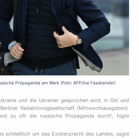
ussische Propaganda am Werk (Foto: AFP/Ina Fassbender)
 Ukraine und die Ukrainer gesprochen wird, in Ost und
Berliner Redaktionsgesellschaft (Mittwochsausgaben).
land zu oft die russische Propaganda durch“, fügte
s schließlich um das Existenzrecht des Landes, sagte