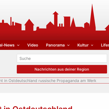
al-News
Video
Panorama
Kultur
Life
Nachrichten aus deiner Region
eht in Ostdeutschland russische Propaganda am Werk