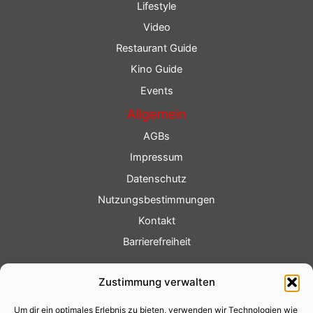
Lifestyle
Video
Restaurant Guide
Kino Guide
Events
Allgemein
AGBs
Impressum
Datenschutz
Nutzungsbestimmungen
Kontakt
Barrierefreiheit
Service
Zustimmung verwalten
Fotoservice
Um dir ein optimales Erlebnis zu bieten, verwenden wir Technologien wie