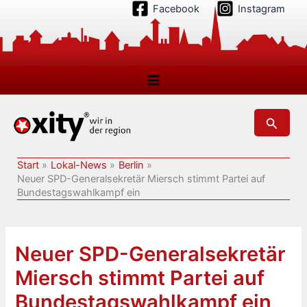
Zum
Facebook
Instagram
Inhalt
springen
Suchen
Start
Lokal-News
Berlin
Neuer SPD-Generalsekretär Miersch stimmt Partei auf
Bundestagswahlkampf ein
Neuer SPD-Generalsekretär
Miersch stimmt Partei auf
Bundestagswahlkampf ein