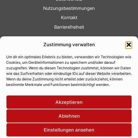
Nutzungsbestimmungen
Kontakt
Barrierefreiheit
Service
Zustimmung verwalten
Fotoservice
Um dir ein optimales Erlebnis zu bieten, verwenden wir Technologien wie
Videoservice
Cookies, um Geräteinformationen zu speichern und/oder darauf
Werbung
zuzugreifen. Wenn du diesen Technologien zustimmst, können wir Daten
wie das Surfverhalten oder eindeutige IDs auf dieser Website verarbeiten.
Contenterstellung
Wenn du deine Zustimmung nicht erteilst oder zurückziehst, können
bestimmte Merkmale und Funktionen beeinträchtigt werden.
Lokalnachrichten
Lokalfernsehen
Akzeptieren
Eventkalender
Ablehnen
Einstellungen ansehen