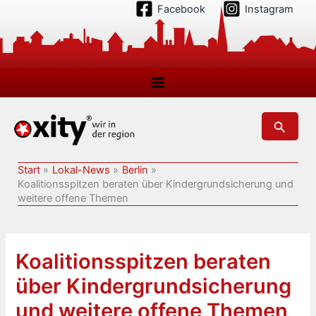
Zum
Facebook
Instagram
Inhalt
springen
Suchen
Start
Lokal-News
Berlin
Koalitionsspitzen beraten über Kindergrundsicherung und
weitere offene Themen
Koalitionsspitzen beraten
über Kindergrundsicherung
und weitere offene Themen