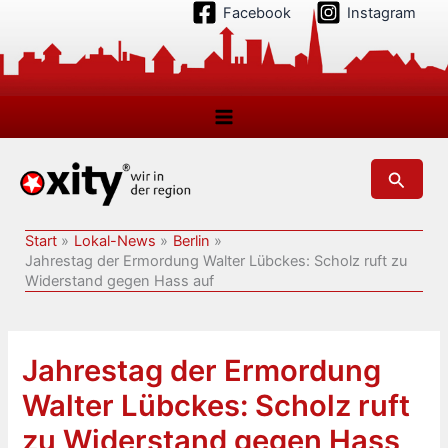
Zum
Facebook
Instagram
Inhalt
springen
Suchen
Start
Lokal-News
Berlin
Jahrestag der Ermordung Walter Lübckes: Scholz ruft zu
Widerstand gegen Hass auf
Jahrestag der Ermordung
Walter Lübckes: Scholz ruft
zu Widerstand gegen Hass