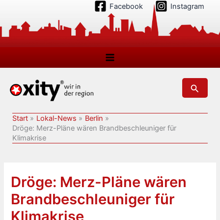
Zum
Facebook
Instagram
Inhalt
springen
Suchen
Start
Lokal-News
Berlin
Dröge: Merz-Pläne wären Brandbeschleuniger für
Klimakrise
Dröge: Merz-Pläne wären
Brandbeschleuniger für
Klimakrise