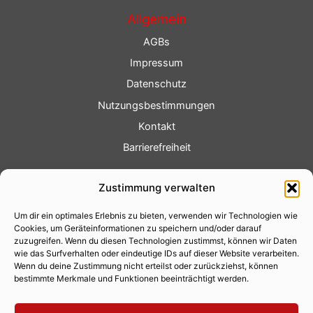
Allgemein
AGBs
Impressum
Datenschutz
Nutzungsbestimmungen
Kontakt
Barrierefreiheit
Service
Zustimmung verwalten
Fotoservice
Um dir ein optimales Erlebnis zu bieten, verwenden wir Technologien wie
Videoservice
Cookies, um Geräteinformationen zu speichern und/oder darauf
Werbung
zuzugreifen. Wenn du diesen Technologien zustimmst, können wir Daten
wie das Surfverhalten oder eindeutige IDs auf dieser Website verarbeiten.
Contenterstellung
Wenn du deine Zustimmung nicht erteilst oder zurückziehst, können
bestimmte Merkmale und Funktionen beeinträchtigt werden.
Lokalnachrichten
Lokalfernsehen