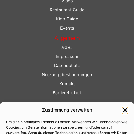
Video
Restaurant Guide
Kino Guide
Events
Allgemein
AGBs
Impressum
Datenschutz
Nutzungsbestimmungen
Kontakt
Barrierefreiheit
Service
Zustimmung verwalten
Fotoservice
Um dir ein optimales Erlebnis zu bieten, verwenden wir Technologien wie
Videoservice
Cookies, um Geräteinformationen zu speichern und/oder darauf
Werbung
zuzugreifen. Wenn du diesen Technologien zustimmst, können wir Daten