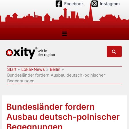
Zum
Facebook
Instagram
Inhalt
springen
Suchen
Start
Lokal-News
Berlin
Bundesländer fordern Ausbau deutsch-polnischer
Begegnungen
Bundesländer fordern
Ausbau deutsch-polnischer
Begegnungen