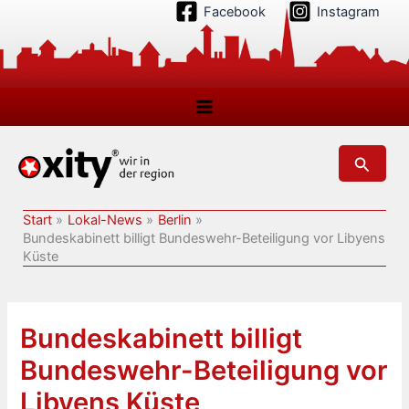
Zum
Facebook
Instagram
Inhalt
springen
Suchen
Start
Lokal-News
Berlin
Bundeskabinett billigt Bundeswehr-Beteiligung vor Libyens
Küste
Bundeskabinett billigt
Bundeswehr-Beteiligung vor
Libyens Küste