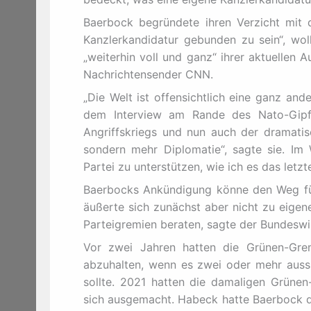
Baerbock begründete ihren Verzicht mit d
Kanzlerkandidatur gebunden zu sein“, woll
„weiterhin voll und ganz“ ihrer aktuellen
Nachrichtensender CNN.
„Die Welt ist offensichtlich eine ganz and
dem Interview am Rande des Nato-Gipfe
Angriffskriegs und nun auch der dramati
sondern mehr Diplomatie“, sagte sie. Im 
Partei zu unterstützen, wie ich es das letz
Baerbocks Ankündigung könne den Weg für
äußerte sich zunächst aber nicht zu eige
Parteigremien beraten, sagte der Bundeswir
Vor zwei Jahren hatten die Grünen-Grem
abzuhalten, wenn es zwei oder mehr aussi
sollte. 2021 hatten die damaligen Grüne
sich ausgemacht. Habeck hatte Baerbock d