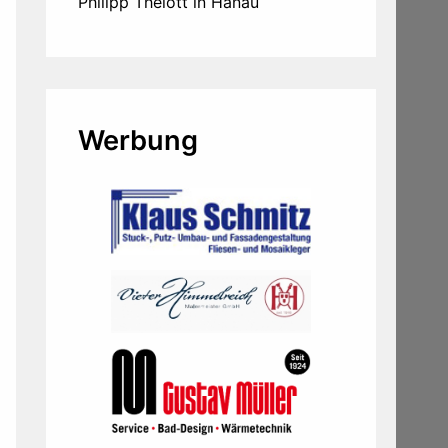
Philipp Thelott in Hanau
Werbung