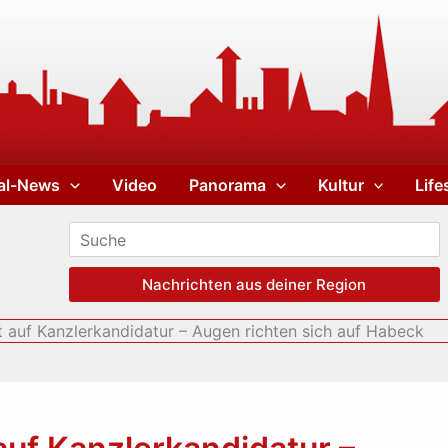
al-News
Video
Panorama
Kultur
Life
Nachrichten aus deiner Region
 auf Kanzlerkandidatur – Augen richten sich auf Habeck