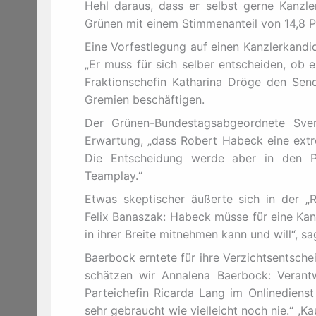
Hehl daraus, dass er selbst gerne Kanzl
Grünen mit einem Stimmenanteil von 14,8 P
Eine Vorfestlegung auf einen Kanzlerkand
„Er muss für sich selber entscheiden, ob e
Fraktionschefin Katharina Dröge den Sen
Gremien beschäftigen.
Der Grünen-Bundestagsabgeordnete Sven
Erwartung, „dass Robert Habeck eine extre
Die Entscheidung werde aber in den Pa
Teamplay.“
Etwas skeptischer äußerte sich in der „
Felix Banaszak: Habeck müsse für eine Kanz
in ihrer Breite mitnehmen kann und will“, sa
Baerbock erntete für ihre Verzichtsentsch
schätzen wir Annalena Baerbock: Verantw
Parteichefin Ricarda Lang im Onlinedienst
sehr gebraucht wie vielleicht noch nie.“ ,