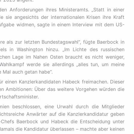
en Anforderungen ihres Ministeramts. „Statt in einer
e sie angesichts der internationalen Krisen ihre Kraft
 Aufgabe widmen, sagte in einem Interview mit dem US-
ere als zur letzten Bundestagswahl“, fügte Baerbock in
ls in Washington hinzu. „Im Lichte des russischen
schen Lage im Nahen Osten braucht es nicht weniger,
Wahlkampf werde sie allerdings „alles tun, um meine
te Mal auch getan habe“.
 einen Kanzlerkandidaten Habeck freimachen. Dieser
nen Ambitionen: Über das weitere Vorgehen würden die
tschaftsminister.
ien beschlossen, eine Urwahl durch die Mitglieder
chtsreiche Anwärter auf die Kanzlerkandidatur geben
n-Chefs Baerbock und Habeck die Entscheidung unter
amals die Kandidatur überlassen – machte aber keinen