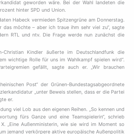
erkandidat geworden wäre. Bei der Wahl landeten die
rozent hinter SPD und Union.
idaten Habeck vermieden Spitzengrüne am Donnerstag.
r das möchte – aber ich traue ihm sehr viel zu“, sagte
dern RTL und ntv. Die Frage werde nun zunächst die
-Christian Kindler äußerte im Deutschlandfunk die
m wichtige Rolle für uns im Wahlkampf spielen wird“.
rteigremien gefällt, sagte auch er. „Wir brauchen
Rheinischen Post“ der Grünen-Bundestagsabgeordnete
lerkandidatur „unter Beweis stellen, dass er die Partei
gte er.
eidung viel Lob aus den eigenen Reihen. „So kennen und
ortung fürs Ganze und eine Teamspielerin“, schrieb
 X. „Eine Außenministerin, wie sie wird im Moment so
Kaum jemand verkörpere aktive europäische Außenpolitik