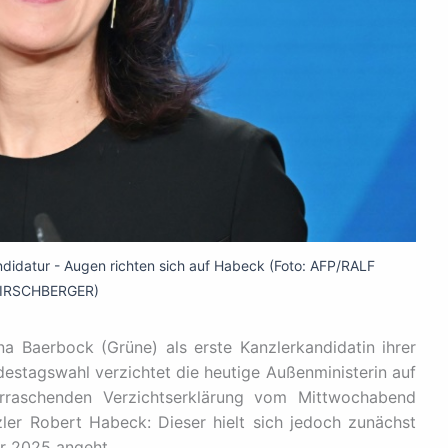
didatur - Augen richten sich auf Habeck (Foto: AFP/RALF
IRSCHBERGER)
 Baerbock (Grüne) als erste Kanzlerkandidatin ihrer
estagswahl verzichtet die heutige Außenministerin auf
erraschenden Verzichtserklärung vom Mittwochabend
ler Robert Habeck: Dieser hielt sich jedoch zunächst
r 2025 angeht.