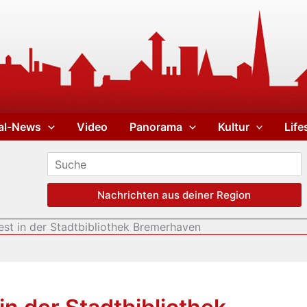
al-News
Video
Panorama
Kultur
Life
Nachrichten aus deiner Region
est in der Stadtbibliothek Bremerhaven