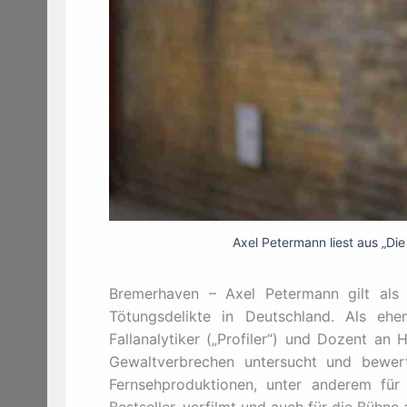
Axel Petermann liest aus „Di
Bremerhaven – Axel Petermann gilt als 
Tötungsdelikte in Deutschland. Als ehe
Fallanalytiker („Profiler“) und Dozent a
Gewaltverbrechen untersucht und bewert
Fernsehproduktionen, unter anderem für 
Bestseller, verfilmt und auch für die Bühne 