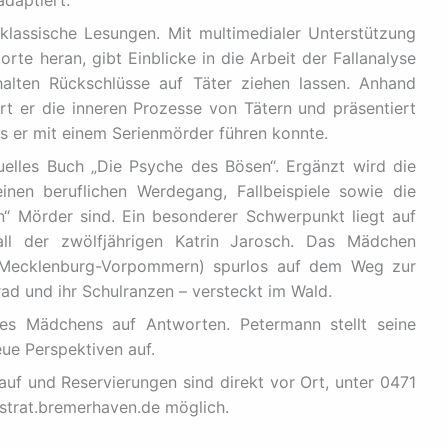
klassische Lesungen. Mit multimedialer Unterstützung
rte heran, gibt Einblicke in die Arbeit der Fallanalyse
alten Rückschlüsse auf Täter ziehen lassen. Anhand
t er die inneren Prozesse von Tätern und präsentiert
as er mit einem Serienmörder führen konnte.
uelles Buch „Die Psyche des Bösen“. Ergänzt wird die
inen beruflichen Werdegang, Fallbeispiele sowie die
n“ Mörder sind. Ein besonderer Schwerpunkt liegt auf
all der zwölfjährigen Katrin Jarosch. Das Mädchen
Mecklenburg-Vorpommern) spurlos auf dem Weg zur
rad und ihr Schulranzen – versteckt im Wald.
es Mädchens auf Antworten. Petermann stellt seine
ue Perspektiven auf.
kauf und Reservierungen sind direkt vor Ort, unter 0471
trat.bremerhaven.de möglich.