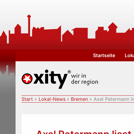
Zum
Inhalt
springen
Startseite
Lok
Start
Lokal-News
Bremen
Axel Petermann li