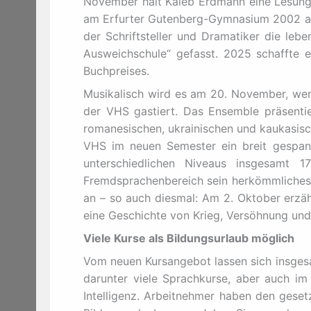
November hält Kaleb Erdmann eine Lesung
am Erfurter Gutenberg-Gymnasium 2002 als 
der Schriftsteller und Dramatiker die le
Ausweichschule“ gefasst. 2025 schaffte 
Buchpreises.
Musikalisch wird es am 20. November, wen
der VHS gastiert. Das Ensemble präsentie
romanesischen, ukrainischen und kaukasisc
VHS im neuen Semester ein breit gespan
unterschiedlichen Niveaus insgesamt 1
Fremdsprachenbereich sein herkömmliches
an – so auch diesmal: Am 2. Oktober erzäh
eine Geschichte von Krieg, Versöhnung und
Viele Kurse als Bildungsurlaub möglich
Vom neuen Kursangebot lassen sich insgesa
darunter viele Sprachkurse, aber auch im 
Intelligenz. Arbeitnehmer haben den geset