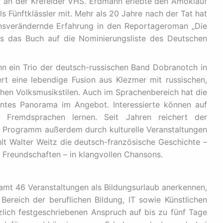
 an der Krefelder VHS. Erdmann erlebte den Amoklauf
Fünftklässler mit. Mehr als 20 Jahre nach der Tat hat
bensverändernde Erfahrung in den Reportageroman „Die
es das Buch auf die Nominierungsliste des Deutschen
n ein Trio der deutsch-russischen Band Dobranotch in
rt eine lebendige Fusion aus Klezmer mit russischen,
hen Volksmusikstilen. Auch im Sprachenbereich hat die
ntes Panorama im Angebot. Interessierte können auf
7 Fremdsprachen lernen. Seit Jahren reichert der
 Programm außerdem durch kulturelle Veranstaltungen
lt Walter Weitz die deutsch-französische Geschichte –
 Freundschaften – in klangvollen Chansons.
mt 46 Veranstaltungen als Bildungsurlaub anerkennen,
Bereich der beruflichen Bildung, IT sowie Künstlichen
zlich festgeschriebenen Anspruch auf bis zu fünf Tage