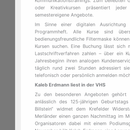
Kommunikationstrainings. Zum beliebten 
oder Kreativkursen präsentiert jed
semestereigene Angebote.
Im Sinne einer digitalen Ausrichtung
Programmheft. Alle Kurse sind übers
bedienungsfreundliche Filtermaske können 
Kursen suchen. Eine Buchung lässt sich m
Lastschriftverfahren zahlen – über ein 
Jahresbeginn ihren analogen Kundenservic
täglich rund zwei Stunden adressiert si
telefonisch oder persönlich anmelden möch
Kaleb Erdmann liest in der VHS
Zu den besonderen Angeboten gehört z
anlässlich des 125-jährigen Geburtstags 
Billstein“ widmet dem Krefelder Wider
Merländer einen ganzen Nachmittag im Muc
Organisatoren dabei mit einem Podiumsg