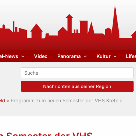
al-News
Video
Panorama
Kultur
Life
Nachrichten aus deiner Region
eld
Programm zum neuen Semester der VHS Krefeld