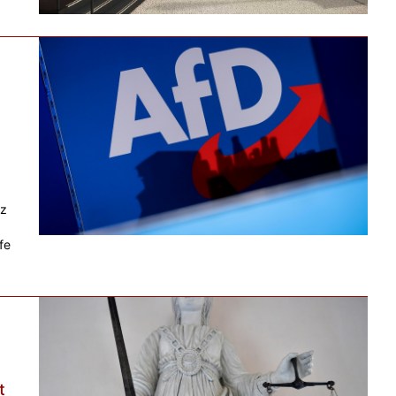
n
tz
fe
t