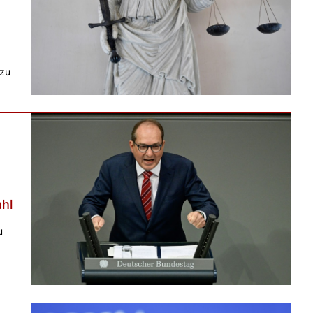
 zu
hl
u