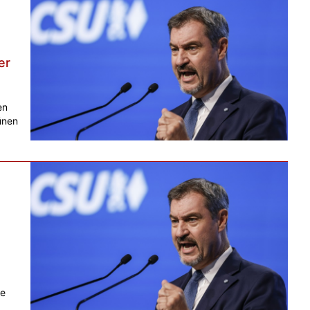
er
en
ünen
te