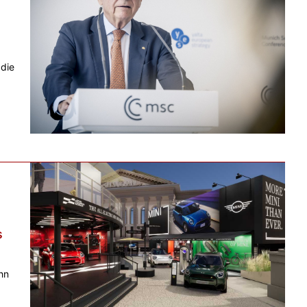
 die
s
hn