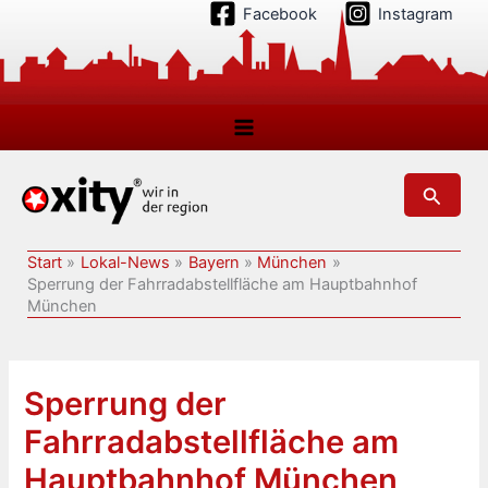
Zum
Facebook
Instagram
Inhalt
springen
Suchen
Start
Lokal-News
Bayern
München
Sperrung der Fahrradabstellfläche am Hauptbahnhof
München
Sperrung der
Fahrradabstellfläche am
Hauptbahnhof München