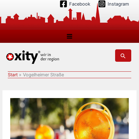
Zum
Facebook
Instagram
Inhalt
springen
Suchen
Start
Vogelheimer Straße