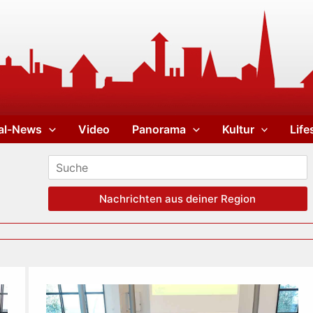
al-News
Video
Panorama
Kultur
Life
Nachrichten aus deiner Region