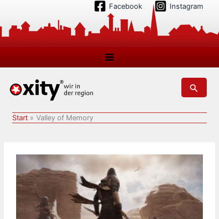
Zum
Facebook
Instagram
Inhalt
springen
Suchen
Start
Valley of Memory