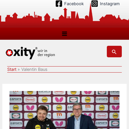
Zum
Facebook
Instagram
Inhalt
springen
Suchen
Start
Valentin Baus