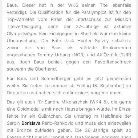
Baus. Dieser hat in der WK5 seinen Titel ebenfalls
verteidigt. Die Qualifikation für die Paralympics ist für den
Top-Athleten vom Rhein der Startschuss zur Mission
Titelverteidigung, denn der 27-Jährige ist aktueller
Olympiasieger. Sein Finalgegner in Sheffield war eine kleine
Überraschung: Der Brite Jack Hunter Spivey schaltete
zuvor die von Baus als stärkste Konkurrenten
angesehenen Tommy Urhaug (NOR) und Ali Öztürk (TUR)
aus, doch Baus behielt gegen den Favoritenschreck
souverän die Oberhand.
Für Baus und Schmidberger geht es jetzt gemeinsam
weiter. Sie treten zusammen ab Freitag (8. September) im
Doppel an und haben sich dafür einiges vorgenommen.
Das gilt auch für Sandra Mikolaschek (WK4-5), die gerne
eine Goldmedaille mit nach Hause bringen würde. Im Einzel
fehlte ihr ein Quäntchen. Sie unterlag im Halbfinale der
Serbin
Borislava
Peric-Rankovic und muss sich einstweilen
mit Bronze zufrieden geben. Die 26-Jährige spielt ab
Freitag nicht nur im Doppel mit Jana Spegel, sondern auch