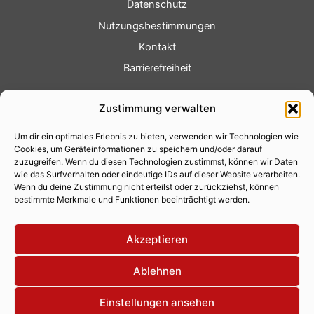
Datenschutz
Nutzungsbestimmungen
Kontakt
Barrierefreiheit
Service
Zustimmung verwalten
Fotoservice
Um dir ein optimales Erlebnis zu bieten, verwenden wir Technologien wie
Videoservice
Cookies, um Geräteinformationen zu speichern und/oder darauf
Werbung
zuzugreifen. Wenn du diesen Technologien zustimmst, können wir Daten
wie das Surfverhalten oder eindeutige IDs auf dieser Website verarbeiten.
Contenterstellung
Wenn du deine Zustimmung nicht erteilst oder zurückziehst, können
bestimmte Merkmale und Funktionen beeinträchtigt werden.
Lokalnachrichten
Lokalfernsehen
Akzeptieren
Eventkalender
Ablehnen
Einstellungen ansehen