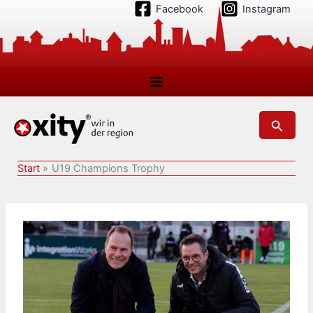
Zum
Facebook
Instagram
Inhalt
springen
Suchen
Start
U19 Champions Trophy