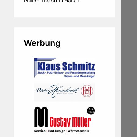
Philipp Thelott in Hanau
Werbung