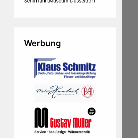
SchifffahrtMuseum Düsseldorf
Werbung