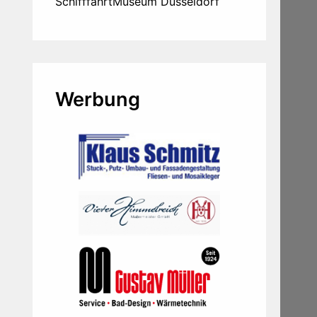
SchifffahrtMuseum Düsseldorf
Werbung