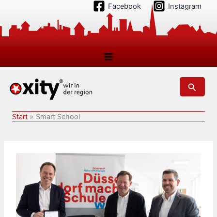
Zum
Facebook
Instagram
Inhalt
springen
Suchen
Start
Smart School