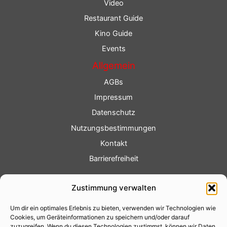
Video
Restaurant Guide
Kino Guide
Events
Allgemein
AGBs
Impressum
Datenschutz
Nutzungsbestimmungen
Kontakt
Barrierefreiheit
Service
Zustimmung verwalten
Fotoservice
Um dir ein optimales Erlebnis zu bieten, verwenden wir Technologien wie
Videoservice
Cookies, um Geräteinformationen zu speichern und/oder darauf
Werbung
zuzugreifen. Wenn du diesen Technologien zustimmst, können wir Daten