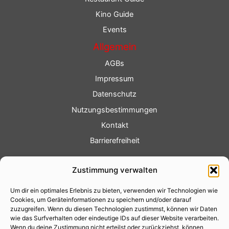
Kino Guide
Events
Allgemein
AGBs
Impressum
Datenschutz
Nutzungsbestimmungen
Kontakt
Barrierefreiheit
Service
Zustimmung verwalten
Fotoservice
Um dir ein optimales Erlebnis zu bieten, verwenden wir Technologien wie
Videoservice
Cookies, um Geräteinformationen zu speichern und/oder darauf
Werbung
zuzugreifen. Wenn du diesen Technologien zustimmst, können wir Daten
wie das Surfverhalten oder eindeutige IDs auf dieser Website verarbeiten.
Contenterstellung
Wenn du deine Zustimmung nicht erteilst oder zurückziehst, können