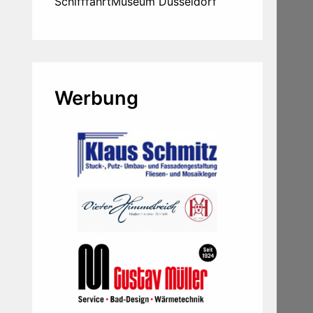
SchifffahrtMuseum Düsseldorf
Werbung