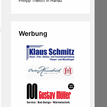
Philipp Thelott in Hanau
Werbung