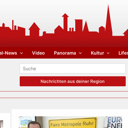
al-News
Video
Panorama
Kultur
Life
Nachrichten aus deiner Region