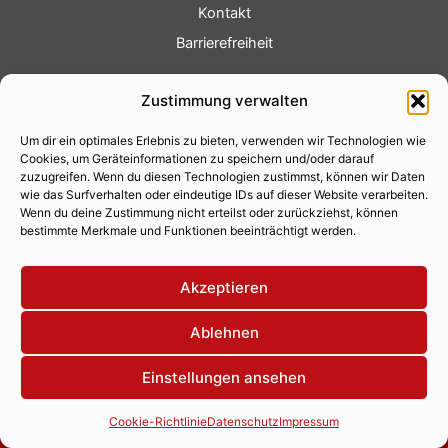
Kontakt
Barrierefreiheit
Service
Zustimmung verwalten
Fotoservice
Um dir ein optimales Erlebnis zu bieten, verwenden wir Technologien wie
Videoservice
Cookies, um Geräteinformationen zu speichern und/oder darauf
Werbung
zuzugreifen. Wenn du diesen Technologien zustimmst, können wir Daten
wie das Surfverhalten oder eindeutige IDs auf dieser Website verarbeiten.
Contenterstellung
Wenn du deine Zustimmung nicht erteilst oder zurückziehst, können
bestimmte Merkmale und Funktionen beeinträchtigt werden.
Lokalnachrichten
Lokalfernsehen
Akzeptieren
Eventkalender
Ablehnen
Einstellungen ansehen
Copyright 2026 © Xity Online GmbH
Cookie-Richtlinie
Datenschutz
Impressum