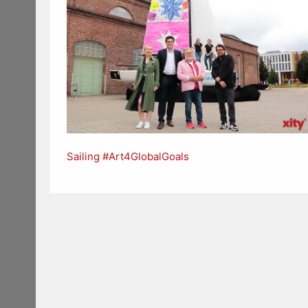
Sailing #Art4GlobalGoals