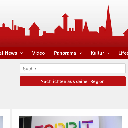
al-News
Video
Panorama
Kultur
Life
Nachrichten aus deiner Region