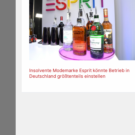
Insolvente Modemarke Esprit könnte Betrieb in
Deutschland größtenteils einstellen